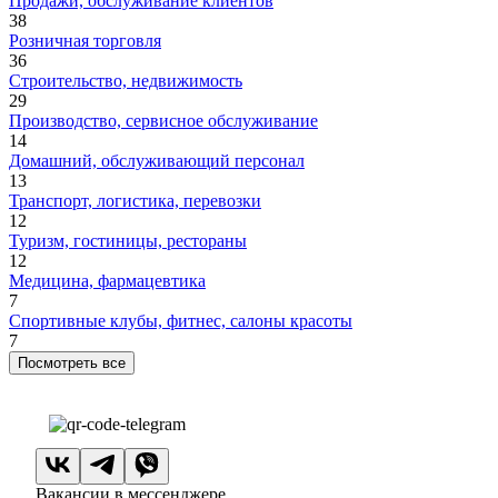
Продажи, обслуживание клиентов
38
Розничная торговля
36
Строительство, недвижимость
29
Производство, сервисное обслуживание
14
Домашний, обслуживающий персонал
13
Транспорт, логистика, перевозки
12
Туризм, гостиницы, рестораны
12
Медицина, фармацевтика
7
Спортивные клубы, фитнес, салоны красоты
7
Посмотреть все
Вакансии в мессенджере