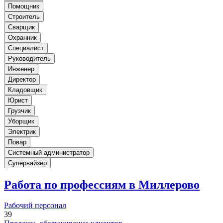
Помощник
Строитель
Сварщик
Охранник
Специалист
Руководитель
Инженер
Директор
Кладовщик
Юрист
Грузчик
Уборщик
Электрик
Повар
Системный администратор
Супервайзер
Работа по профессиям в Миллерово
Рабочий персонал
39