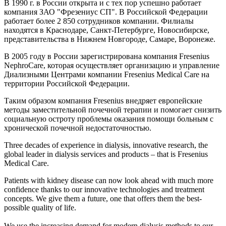
В 1990 г. в России открыта и с тех пор успешно работает
компания ЗАО "Фрезениус СП". В Российской Федерации
работает более 2 850 сотрудников компании. Филиалы
находятся в Краснодаре, Санкт-Петербурге, Новосибирске,
представительства в Нижнем Новгороде, Самаре, Воронеже.
В 2005 году в России зарегистрирована компания Fresenius
NephroCare, которая осуществляет организацию и управление
Диализными Центрами компании Fresenius Medical Care на
территории Российской Федерации.
Таким образом компания Fresenius внедряет европейские
методы заместительной почечной терапии и помогает снизить
социальную остроту проблемы оказания помощи больным с
хронической почечной недостаточностью.
Three decades of experience in dialysis, innovative research, the
global leader in dialysis services and products – that is Fresenius
Medical Care.
Patients with kidney disease can now look ahead with much more
confidence thanks to our innovative technologies and treatment
concepts. We give them a future, one that offers them the best-
possible quality of life.
We use the increasing demand for modern dialysis methods to our